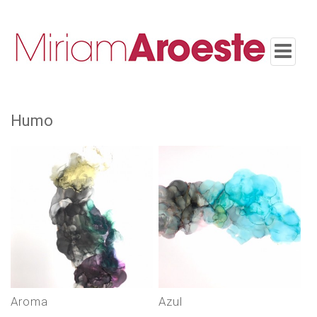
Toggle
navigatio
humo
aroma
azul